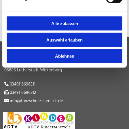
Räume mieten - Animation - DJ
VIP-Tanzen, so oft Sie wollen
Alle zulassen
Auswahl erlauben
Tanzschule Harnisch
Ablehnen
Dessauer Str. 13
06886 Lutherstadt Wittenberg
03491 6696311

03491 6696312

info@tanzschule-harnisch.de
