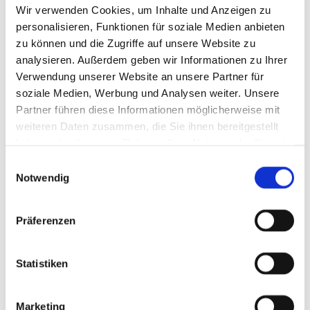
Oder be­nö­ti­gen Sie eine Ge­schenk­idee, möch­ten Sie eine
Wir verwenden Cookies, um Inhalte und Anzeigen zu
coole Party pla­nen oder sooft tan­zen, wie Sie möch­ten?
personalisieren, Funktionen für soziale Medien anbieten
Dann schau­en Sie in un­se­re Ex­tras - wir freu­en uns auf Sie.
zu können und die Zugriffe auf unsere Website zu
analysieren. Außerdem geben wir Informationen zu Ihrer
Verwendung unserer Website an unsere Partner für
soziale Medien, Werbung und Analysen weiter. Unsere
Partner führen diese Informationen möglicherweise mit
weiteren Daten zusammen, die Sie ihnen bereitgestellt
haben oder die sie im Rahmen Ihrer Nutzung der Dienste
gesammelt haben.
Einwilligungsauswahl
Notwendig
ABP - Anti-Blamier-Programm
Präferenzen
Kids/ Teens-Party
Tanzgutschein
Statistiken
Privatstunden
Marketing