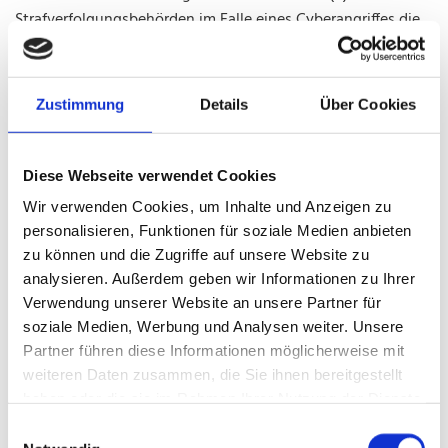
Strafverfolgungsbehörden im Falle eines Cyberangriffes die
zur Strafverfolgung notwendigen Informationen
bereitzustellen. Diese anonym erhobenen Daten und
Informationen werden durch die "Tanzschule Harnisch"
Zustimmung
Details
Über Cookies
daher einerseits statistisch und ferner mit dem Ziel
ausgewertet, den Datenschutz und die Datensicherheit in
unserem Unternehmen zu erhöhen, um letztlich ein
Diese Webseite verwendet Cookies
optimales Schutzniveau für die von uns verarbeiteten
Wir verwenden Cookies, um Inhalte und Anzeigen zu
personenbezogenen Daten sicherzustellen. Die anonymen
personalisieren, Funktionen für soziale Medien anbieten
Daten der Server-Logfiles werden getrennt von allen durch
zu können und die Zugriffe auf unsere Website zu
eine betroffene Person angegebenen personenbezogenen
analysieren. Außerdem geben wir Informationen zu Ihrer
Daten gespeichert.
Verwendung unserer Website an unsere Partner für
soziale Medien, Werbung und Analysen weiter. Unsere
5. Registrierung auf unserer Internetseite
Partner führen diese Informationen möglicherweise mit
weiteren Daten zusammen, die Sie ihnen bereitgestellt
Die betroffene Person hat die Möglichkeit, sich auf der
haben oder die sie im Rahmen Ihrer Nutzung der Dienste
Internetseite des für die Verarbeitung Verantwortlichen
gesammelt haben.
unter Angabe von personenbezogenen Daten zu
Einwilligungsauswahl